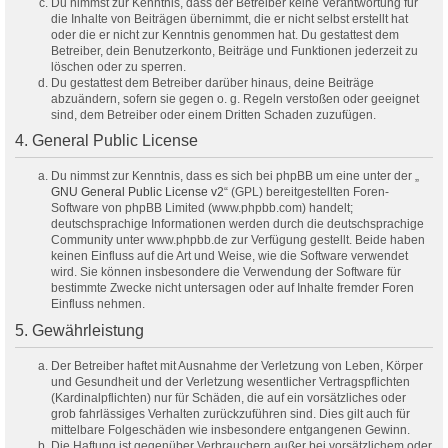
Du nimmst zur Kenntnis, dass der Betreiber keine Verantwortung für
die Inhalte von Beiträgen übernimmt, die er nicht selbst erstellt hat
oder die er nicht zur Kenntnis genommen hat. Du gestattest dem
Betreiber, dein Benutzerkonto, Beiträge und Funktionen jederzeit zu
löschen oder zu sperren.
Du gestattest dem Betreiber darüber hinaus, deine Beiträge
abzuändern, sofern sie gegen o. g. Regeln verstoßen oder geeignet
sind, dem Betreiber oder einem Dritten Schaden zuzufügen.
4. General Public License
Du nimmst zur Kenntnis, dass es sich bei phpBB um eine unter der „
GNU General Public License v2
“ (GPL) bereitgestellten Foren-
Software von phpBB Limited (www.phpbb.com) handelt;
deutschsprachige Informationen werden durch die deutschsprachige
Community unter www.phpbb.de zur Verfügung gestellt. Beide haben
keinen Einfluss auf die Art und Weise, wie die Software verwendet
wird. Sie können insbesondere die Verwendung der Software für
bestimmte Zwecke nicht untersagen oder auf Inhalte fremder Foren
Einfluss nehmen.
5. Gewährleistung
Der Betreiber haftet mit Ausnahme der Verletzung von Leben, Körper
und Gesundheit und der Verletzung wesentlicher Vertragspflichten
(Kardinalpflichten) nur für Schäden, die auf ein vorsätzliches oder
grob fahrlässiges Verhalten zurückzuführen sind. Dies gilt auch für
mittelbare Folgeschäden wie insbesondere entgangenen Gewinn.
Die Haftung ist gegenüber Verbrauchern außer bei vorsätzlichem oder