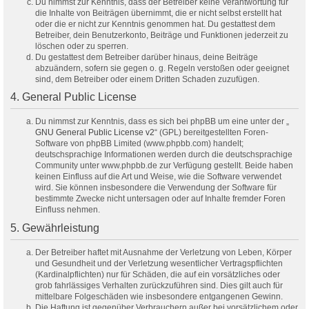
Du nimmst zur Kenntnis, dass der Betreiber keine Verantwortung für
die Inhalte von Beiträgen übernimmt, die er nicht selbst erstellt hat
oder die er nicht zur Kenntnis genommen hat. Du gestattest dem
Betreiber, dein Benutzerkonto, Beiträge und Funktionen jederzeit zu
löschen oder zu sperren.
Du gestattest dem Betreiber darüber hinaus, deine Beiträge
abzuändern, sofern sie gegen o. g. Regeln verstoßen oder geeignet
sind, dem Betreiber oder einem Dritten Schaden zuzufügen.
4. General Public License
Du nimmst zur Kenntnis, dass es sich bei phpBB um eine unter der „
GNU General Public License v2
“ (GPL) bereitgestellten Foren-
Software von phpBB Limited (www.phpbb.com) handelt;
deutschsprachige Informationen werden durch die deutschsprachige
Community unter www.phpbb.de zur Verfügung gestellt. Beide haben
keinen Einfluss auf die Art und Weise, wie die Software verwendet
wird. Sie können insbesondere die Verwendung der Software für
bestimmte Zwecke nicht untersagen oder auf Inhalte fremder Foren
Einfluss nehmen.
5. Gewährleistung
Der Betreiber haftet mit Ausnahme der Verletzung von Leben, Körper
und Gesundheit und der Verletzung wesentlicher Vertragspflichten
(Kardinalpflichten) nur für Schäden, die auf ein vorsätzliches oder
grob fahrlässiges Verhalten zurückzuführen sind. Dies gilt auch für
mittelbare Folgeschäden wie insbesondere entgangenen Gewinn.
Die Haftung ist gegenüber Verbrauchern außer bei vorsätzlichem oder