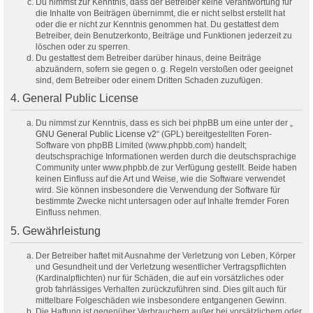
Du nimmst zur Kenntnis, dass der Betreiber keine Verantwortung für
die Inhalte von Beiträgen übernimmt, die er nicht selbst erstellt hat
oder die er nicht zur Kenntnis genommen hat. Du gestattest dem
Betreiber, dein Benutzerkonto, Beiträge und Funktionen jederzeit zu
löschen oder zu sperren.
Du gestattest dem Betreiber darüber hinaus, deine Beiträge
abzuändern, sofern sie gegen o. g. Regeln verstoßen oder geeignet
sind, dem Betreiber oder einem Dritten Schaden zuzufügen.
4. General Public License
Du nimmst zur Kenntnis, dass es sich bei phpBB um eine unter der „
GNU General Public License v2
“ (GPL) bereitgestellten Foren-
Software von phpBB Limited (www.phpbb.com) handelt;
deutschsprachige Informationen werden durch die deutschsprachige
Community unter www.phpbb.de zur Verfügung gestellt. Beide haben
keinen Einfluss auf die Art und Weise, wie die Software verwendet
wird. Sie können insbesondere die Verwendung der Software für
bestimmte Zwecke nicht untersagen oder auf Inhalte fremder Foren
Einfluss nehmen.
5. Gewährleistung
Der Betreiber haftet mit Ausnahme der Verletzung von Leben, Körper
und Gesundheit und der Verletzung wesentlicher Vertragspflichten
(Kardinalpflichten) nur für Schäden, die auf ein vorsätzliches oder
grob fahrlässiges Verhalten zurückzuführen sind. Dies gilt auch für
mittelbare Folgeschäden wie insbesondere entgangenen Gewinn.
Die Haftung ist gegenüber Verbrauchern außer bei vorsätzlichem oder