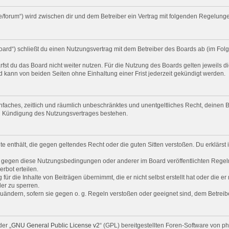
.de/forum“) wird zwischen dir und dem Betreiber ein Vertrag mit folgenden Regelun
Board“) schließt du einen Nutzungsvertrag mit dem Betreiber des Boards ab (im Fol
st du das Board nicht weiter nutzen. Für die Nutzung des Boards gelten jeweils di
 kann von beiden Seiten ohne Einhaltung einer Frist jederzeit gekündigt werden.
 einfaches, zeitlich und räumlich unbeschränktes und unentgeltliches Recht, deine
ch Kündigung des Nutzungsvertrages bestehen.
alte enthält, die gegen geltendes Recht oder die guten Sitten verstoßen. Du erklärs
n gegen diese Nutzungsbedingungen oder anderer im Board veröffentlichten Regel
rbot erteilen.
ür die Inhalte von Beiträgen übernimmt, die er nicht selbst erstellt hat oder die e
er zu sperren.
zuändern, sofern sie gegen o. g. Regeln verstoßen oder geeignet sind, dem Betrei
er „
GNU General Public License v2
“ (GPL) bereitgestellten Foren-Software von 