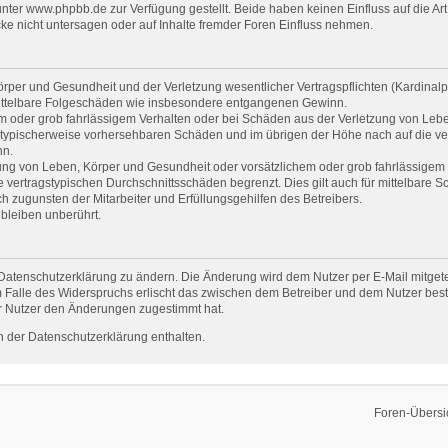
er www.phpbb.de zur Verfügung gestellt. Beide haben keinen Einfluss auf die Art
e nicht untersagen oder auf Inhalte fremder Foren Einfluss nehmen.
per und Gesundheit und der Verletzung wesentlicher Vertragspflichten (Kardinalpfl
r mittelbare Folgeschäden wie insbesondere entgangenen Gewinn.
em oder grob fahrlässigem Verhalten oder bei Schäden aus der Verletzung von Leb
uss typischerweise vorhersehbaren Schäden und im übrigen der Höhe nach auf die ve
nn.
ng von Leben, Körper und Gesundheit oder vorsätzlichem oder grob fahrlässigem V
vertragstypischen Durchschnittsschäden begrenzt. Dies gilt auch für mittelbare
 zugunsten der Mitarbeiter und Erfüllungsgehilfen des Betreibers.
bleiben unberührt.
Datenschutzerklärung zu ändern. Die Änderung wird dem Nutzer per E-Mail mitgetei
 Falle des Widerspruchs erlischt das zwischen dem Betreiber und dem Nutzer beste
r Nutzer den Änderungen zugestimmt hat.
 der Datenschutzerklärung enthalten.
Foren-Übersi