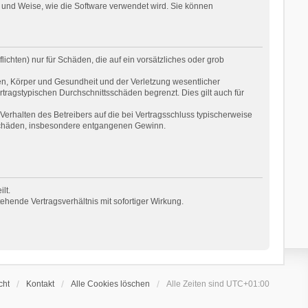
 und Weise, wie die Software verwendet wird. Sie können
ichten) nur für Schäden, die auf ein vorsätzliches oder grob
en, Körper und Gesundheit und der Verletzung wesentlicher
rtragstypischen Durchschnittsschäden begrenzt. Dies gilt auch für
erhalten des Betreibers auf die bei Vertragsschluss typischerweise
 Schäden, insbesondere entgangenen Gewinn.
lt.
hende Vertragsverhältnis mit sofortiger Wirkung.
cht
Kontakt
Alle Cookies löschen
Alle Zeiten sind
UTC+01:00