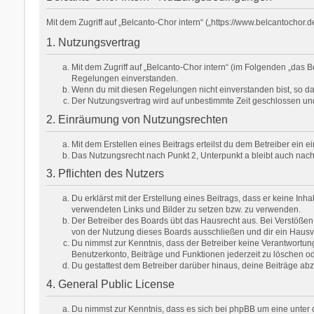
Mit dem Zugriff auf „Belcanto-Chor intern“ („https://www.belcantochor
1. Nutzungsvertrag
Mit dem Zugriff auf „Belcanto-Chor intern“ (im Folgenden „das 
Regelungen einverstanden.
Wenn du mit diesen Regelungen nicht einverstanden bist, so darf
Der Nutzungsvertrag wird auf unbestimmte Zeit geschlossen und
2. Einräumung von Nutzungsrechten
Mit dem Erstellen eines Beitrags erteilst du dem Betreiber ein
Das Nutzungsrecht nach Punkt 2, Unterpunkt a bleibt auch na
3. Pflichten des Nutzers
Du erklärst mit der Erstellung eines Beitrags, dass er keine Inh
verwendeten Links und Bilder zu setzen bzw. zu verwenden.
Der Betreiber des Boards übt das Hausrecht aus. Bei Verstöße
von der Nutzung dieses Boards ausschließen und dir ein Hausve
Du nimmst zur Kenntnis, dass der Betreiber keine Verantwortung f
Benutzerkonto, Beiträge und Funktionen jederzeit zu löschen od
Du gestattest dem Betreiber darüber hinaus, deine Beiträge ab
4. General Public License
Du nimmst zur Kenntnis, dass es sich bei phpBB um eine unter d