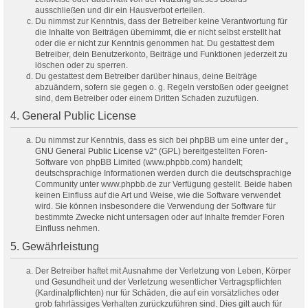
ausschließen und dir ein Hausverbot erteilen.
Du nimmst zur Kenntnis, dass der Betreiber keine Verantwortung für
die Inhalte von Beiträgen übernimmt, die er nicht selbst erstellt hat
oder die er nicht zur Kenntnis genommen hat. Du gestattest dem
Betreiber, dein Benutzerkonto, Beiträge und Funktionen jederzeit zu
löschen oder zu sperren.
Du gestattest dem Betreiber darüber hinaus, deine Beiträge
abzuändern, sofern sie gegen o. g. Regeln verstoßen oder geeignet
sind, dem Betreiber oder einem Dritten Schaden zuzufügen.
4. General Public License
Du nimmst zur Kenntnis, dass es sich bei phpBB um eine unter der „
GNU General Public License v2
“ (GPL) bereitgestellten Foren-
Software von phpBB Limited (www.phpbb.com) handelt;
deutschsprachige Informationen werden durch die deutschsprachige
Community unter www.phpbb.de zur Verfügung gestellt. Beide haben
keinen Einfluss auf die Art und Weise, wie die Software verwendet
wird. Sie können insbesondere die Verwendung der Software für
bestimmte Zwecke nicht untersagen oder auf Inhalte fremder Foren
Einfluss nehmen.
5. Gewährleistung
Der Betreiber haftet mit Ausnahme der Verletzung von Leben, Körper
und Gesundheit und der Verletzung wesentlicher Vertragspflichten
(Kardinalpflichten) nur für Schäden, die auf ein vorsätzliches oder
grob fahrlässiges Verhalten zurückzuführen sind. Dies gilt auch für