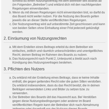
schließt du einen Nutzungsvertrag mit dem Betreiber des Boards ab
(im Folgenden „Betreiber“) und erklärst dich mit den nachfolgenden
Regelungen einverstanden.
Wenn du mit diesen Regelungen nicht einverstanden bist, so darfst du
das Board nicht weiter nutzen. Für die Nutzung des Boards gelten
jeweils die an dieser Stelle veröffentlichten Regelungen.
Der Nutzungsvertrag wird auf unbestimmte Zeit geschlossen und kann
von beiden Seiten ohne Einhaltung einer Frist jederzeit gekündigt
werden.
2. Einräumung von Nutzungsrechten
Mit dem Erstellen eines Beitrags erteilst du dem Betreiber ein
einfaches, zeitlich und räumlich unbeschränktes und unentgeltliches
Recht, deinen Beitrag im Rahmen des Boards zu nutzen.
Das Nutzungsrecht nach Punkt 2, Unterpunkt a bleibt auch nach
Kündigung des Nutzungsvertrages bestehen.
3. Pflichten des Nutzers
Du erklärst mit der Erstellung eines Beitrags, dass er keine Inhalte
enthält, die gegen geltendes Recht oder die guten Sitten verstoßen.
Du erklärst insbesondere, dass du das Recht besitzt, die in deinen
Beiträgen verwendeten Links und Bilder zu setzen bzw. zu
verwenden.
Der Betreiber des Boards übt das Hausrecht aus. Bei Verstößen
gegen diese Nutzungsbedingungen oder anderer im Board
veröffentlichten Regeln kann der Betreiber dich nach Abmahnung
zeitweise oder dauerhaft von der Nutzung dieses Boards