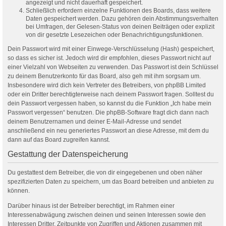
angezeigt und nicht dauerhaft gespeichert.
Schließlich erfordern einzelne Funktionen des Boards, dass weitere
Daten gespeichert werden. Dazu gehören dein Abstimmungsverhalten
bei Umfragen, der Gelesen-Status von deinen Beiträgen oder explizit
von dir gesetzte Lesezeichen oder Benachrichtigungsfunktionen.
Dein Passwort wird mit einer Einwege-Verschlüsselung (Hash) gespeichert,
so dass es sicher ist. Jedoch wird dir empfohlen, dieses Passwort nicht auf
einer Vielzahl von Webseiten zu verwenden. Das Passwort ist dein Schlüssel
zu deinem Benutzerkonto für das Board, also geh mit ihm sorgsam um.
Insbesondere wird dich kein Vertreter des Betreibers, von phpBB Limited
oder ein Dritter berechtigterweise nach deinem Passwort fragen. Solltest du
dein Passwort vergessen haben, so kannst du die Funktion „Ich habe mein
Passwort vergessen“ benutzen. Die phpBB-Software fragt dich dann nach
deinem Benutzernamen und deiner E-Mail-Adresse und sendet
anschließend ein neu generiertes Passwort an diese Adresse, mit dem du
dann auf das Board zugreifen kannst.
Gestattung der Datenspeicherung
Du gestattest dem Betreiber, die von dir eingegebenen und oben näher
spezifizierten Daten zu speichern, um das Board betreiben und anbieten zu
können.
Darüber hinaus ist der Betreiber berechtigt, im Rahmen einer
Interessenabwägung zwischen deinen und seinen Interessen sowie den
Interessen Dritter, Zeitpunkte von Zugriffen und Aktionen zusammen mit