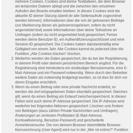
mehrere Cookies. Cookies sind kleine Textdateien, die dein Browser
als temporäre Dateien ablegt und die zwischen den einzelnen
Aufrufen des Boards erhalten bleiben. In diesen Cookies sind die
aktuelle ID deiner Sitzung (damit dir alle Seitenaufrufe zugeordnet
werden können), Informationen über die von dir gelesenen Beiträge
(zur Markierung dieser als gelesen/ungelesen; sofern du nicht
angemeldet bist) sowie Informationen über deine Teilnahme an
Umfragen (sofern du nicht angemeldet bist) gespeichert. Ferner
werden deine Benutzer-ID, ein Authentifizierungsschlüssel und eine
Session-ID gespeichert. Die Cookies haben standardmäßig eine
Gültigkeit von einem Jahr. Alle Cookies kannst du jederzeit über die
Funktion „Alle Cookies löschen“ löschen.
Weiterhin werden die Daten gespeichert, die du bei der Registrierung,
in deinem Profil oder deinem persönlichem Bereich angibst. Für die
Registrierung sind mindestens ein eindeutiger Benutzername, eine E-
Mail-Adresse und ein Passwort notwendig. Wenn durch den Betreiber
weitere Daten als notwendig festgelegt wurden, so ist dies für dich vor
deren Eingabe ersichtlich.
Wenn du einen Beitrag oder eine private Nachricht erstellst, so
werden die dort eingegebenen Daten ebenfalls gespeichert. Gleiches
gilt, wenn du einen Beitrag als Entwurf zwischenspeicherst. In diesen
Fällen wird auch deine IP-Adresse gespeichert. Die IP-Adresse wird
weiterhin bei folgenden Aktionen gespeichert: Löschen und Ändern
von Beiträgen (dazu zählen Private Nachrichten und Umfragen),
Änderungen an zentralen Profildaten (E-Mail-Adresse,
Kontoaktivierung, Benutzer-Passwort) und gescheiterte
Anmeldeversuche. Die von deinem Browser übermittelte Browser-
Kennzeichnung (User Agent) wird nur in der „Wer ist online?“-Funktion