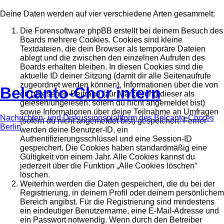
Deine Daten werden auf vier verschiedene Arten gesammelt:
Die Forensoftware phpBB erstellt bei deinem Besuch des
Boards mehrere Cookies. Cookies sind kleine
Textdateien, die dein Browser als temporäre Dateien
ablegt und die zwischen den einzelnen Aufrufen des
Boards erhalten bleiben. In diesen Cookies sind die
aktuelle ID deiner Sitzung (damit dir alle Seitenaufrufe
zugeordnet werden können), Informationen über die von
Belcanto-Chor intern
dir gelesenen Beiträge (zur Markierung dieser als
gelesen/ungelesen; sofern du nicht angemeldet bist)
sowie Informationen über deine Teilnahme an Umfragen
Nachrichten- und Diskussionsplattform des Belcanto-Chores
(sofern du nicht angemeldet bist) gespeichert. Ferner
Berlin
werden deine Benutzer-ID, ein
Authentifizierungsschlüssel und eine Session-ID
gespeichert. Die Cookies haben standardmäßig eine
Gültigkeit von einem Jahr. Alle Cookies kannst du
jederzeit über die Funktion „Alle Cookies löschen“
löschen.
Weiterhin werden die Daten gespeichert, die du bei der
Registrierung, in deinem Profil oder deinem persönlichem
Bereich angibst. Für die Registrierung sind mindestens
ein eindeutiger Benutzername, eine E-Mail-Adresse und
ein Passwort notwendig. Wenn durch den Betreiber