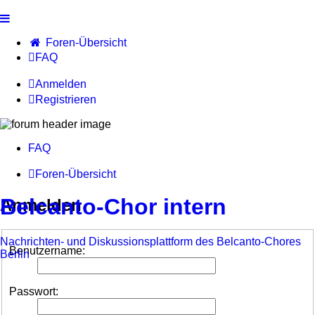
Foren-Übersicht
FAQ
Anmelden
Registrieren
FAQ
Foren-Übersicht
Belcanto-Chor intern
Anmelden
Nachrichten- und Diskussionsplattform des Belcanto-Chores
Benutzername:
Berlin
Passwort: