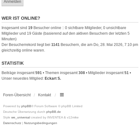
WER IST ONLINE?
Insgesamt sind
19
Besucher online :: 0 sichtbare Mitglieder, 0 unsichtbare
Mitglieder und 19 Gäste (basierend auf den aktiven Besuchern der letzten 5
Minuten)
Der Besucherrekord liegt bei
1141
Besuchern, die am Do, 28. Mai 2026, 7:10 pm
gleichzeitig online waren.
STATISTIK
Beiträge insgesamt
591
• Themen insgesamt
308
• Mitglieder insgesamt
51
•
Unser neuestes Mitglied:
Eckart S.
Foren-Übersicht
Kontakt
Powered by
phpBB
® Forum Software © phpBB Limited
Deutsche Übersetzung durch
phpBB.de
Style
we_universal
created by INVENTEA & v12mike
Datenschutz
|
Nutzungsbedingungen