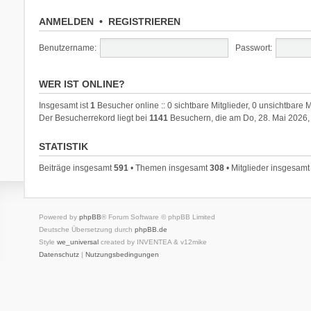
ANMELDEN
•
REGISTRIEREN
Benutzername:
Passwort:
WER IST ONLINE?
Insgesamt ist
1
Besucher online :: 0 sichtbare Mitglieder, 0 unsichtbare 
Der Besucherrekord liegt bei
1141
Besuchern, die am Do, 28. Mai 2026, 
STATISTIK
Beiträge insgesamt
591
• Themen insgesamt
308
• Mitglieder insgesam
Powered by
phpBB
® Forum Software © phpBB Limited
Deutsche Übersetzung durch
phpBB.de
Style
we_universal
created by INVENTEA & v12mike
Datenschutz
|
Nutzungsbedingungen