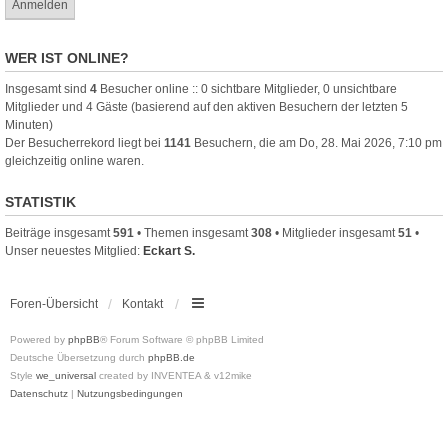
WER IST ONLINE?
Insgesamt sind
4
Besucher online :: 0 sichtbare Mitglieder, 0 unsichtbare
Mitglieder und 4 Gäste (basierend auf den aktiven Besuchern der letzten 5
Minuten)
Der Besucherrekord liegt bei
1141
Besuchern, die am Do, 28. Mai 2026, 7:10 pm
gleichzeitig online waren.
STATISTIK
Beiträge insgesamt
591
• Themen insgesamt
308
• Mitglieder insgesamt
51
•
Unser neuestes Mitglied:
Eckart S.
Foren-Übersicht
Kontakt
Powered by
phpBB
® Forum Software © phpBB Limited
Deutsche Übersetzung durch
phpBB.de
Style
we_universal
created by INVENTEA & v12mike
Datenschutz
|
Nutzungsbedingungen