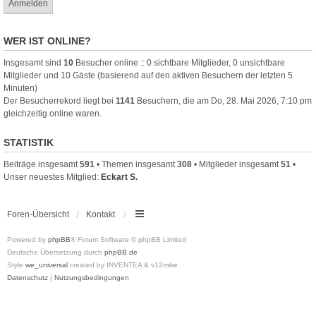
WER IST ONLINE?
Insgesamt sind
10
Besucher online :: 0 sichtbare Mitglieder, 0 unsichtbare
Mitglieder und 10 Gäste (basierend auf den aktiven Besuchern der letzten 5
Minuten)
Der Besucherrekord liegt bei
1141
Besuchern, die am Do, 28. Mai 2026, 7:10 pm
gleichzeitig online waren.
STATISTIK
Beiträge insgesamt
591
• Themen insgesamt
308
• Mitglieder insgesamt
51
•
Unser neuestes Mitglied:
Eckart S.
Foren-Übersicht
Kontakt
Powered by
phpBB
® Forum Software © phpBB Limited
Deutsche Übersetzung durch
phpBB.de
Style
we_universal
created by INVENTEA & v12mike
Datenschutz
|
Nutzungsbedingungen