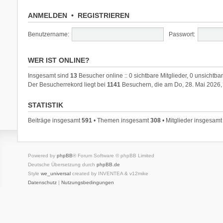
ANMELDEN
•
REGISTRIEREN
Benutzername:
Passwort:
WER IST ONLINE?
Insgesamt sind
13
Besucher online :: 0 sichtbare Mitglieder, 0 unsichtb
Der Besucherrekord liegt bei
1141
Besuchern, die am Do, 28. Mai 2026, 
STATISTIK
Beiträge insgesamt
591
• Themen insgesamt
308
• Mitglieder insgesam
Powered by
phpBB
® Forum Software © phpBB Limited
Deutsche Übersetzung durch
phpBB.de
Style
we_universal
created by INVENTEA & v12mike
Datenschutz
|
Nutzungsbedingungen