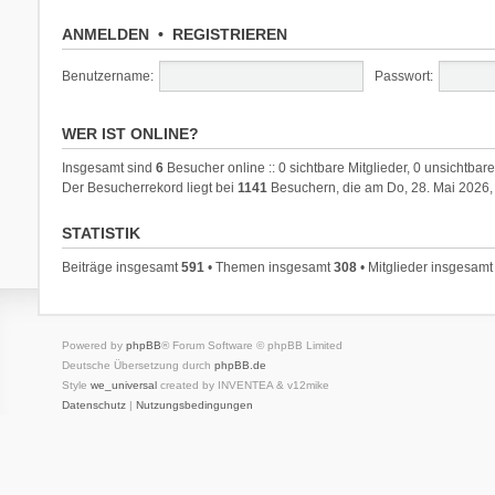
ANMELDEN
•
REGISTRIEREN
Benutzername:
Passwort:
WER IST ONLINE?
Insgesamt sind
6
Besucher online :: 0 sichtbare Mitglieder, 0 unsichtbar
Der Besucherrekord liegt bei
1141
Besuchern, die am Do, 28. Mai 2026, 
STATISTIK
Beiträge insgesamt
591
• Themen insgesamt
308
• Mitglieder insgesam
Powered by
phpBB
® Forum Software © phpBB Limited
Deutsche Übersetzung durch
phpBB.de
Style
we_universal
created by INVENTEA & v12mike
Datenschutz
|
Nutzungsbedingungen