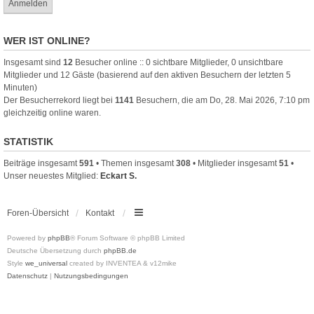
WER IST ONLINE?
Insgesamt sind
12
Besucher online :: 0 sichtbare Mitglieder, 0 unsichtbare
Mitglieder und 12 Gäste (basierend auf den aktiven Besuchern der letzten 5
Minuten)
Der Besucherrekord liegt bei
1141
Besuchern, die am Do, 28. Mai 2026, 7:10 pm
gleichzeitig online waren.
STATISTIK
Beiträge insgesamt
591
• Themen insgesamt
308
• Mitglieder insgesamt
51
•
Unser neuestes Mitglied:
Eckart S.
Foren-Übersicht
Kontakt
Powered by
phpBB
® Forum Software © phpBB Limited
Deutsche Übersetzung durch
phpBB.de
Style
we_universal
created by INVENTEA & v12mike
Datenschutz
|
Nutzungsbedingungen