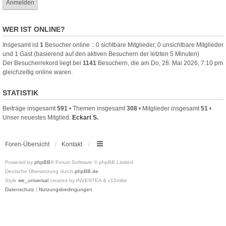
WER IST ONLINE?
Insgesamt ist
1
Besucher online :: 0 sichtbare Mitglieder, 0 unsichtbare Mitglieder
und 1 Gast (basierend auf den aktiven Besuchern der letzten 5 Minuten)
Der Besucherrekord liegt bei
1141
Besuchern, die am Do, 28. Mai 2026, 7:10 pm
gleichzeitig online waren.
STATISTIK
Beiträge insgesamt
591
• Themen insgesamt
308
• Mitglieder insgesamt
51
•
Unser neuestes Mitglied:
Eckart S.
Foren-Übersicht
Kontakt
Powered by
phpBB
® Forum Software © phpBB Limited
Deutsche Übersetzung durch
phpBB.de
Style
we_universal
created by INVENTEA & v12mike
Datenschutz
|
Nutzungsbedingungen