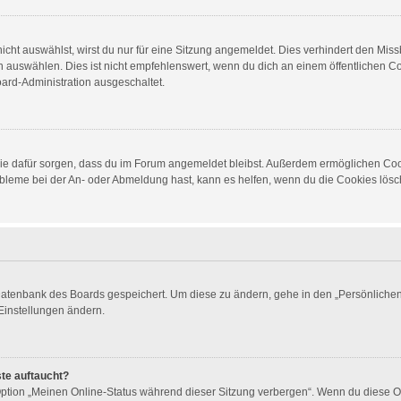
ht auswählst, wirst du nur für eine Sitzung angemeldet. Dies verhindert den Mis
auswählen. Dies ist nicht empfehlenswert, wenn du dich an einem öffentlichen Com
oard-Administration ausgeschaltet.
d die dafür sorgen, dass du im Forum angemeldet bleibst. Außerdem ermöglichen Co
obleme bei der An- oder Abmeldung hast, kann es helfen, wenn du die Cookies lösch
 Datenbank des Boards gespeichert. Um diese zu ändern, gehe in den „Persönlichen 
Einstellungen ändern.
ste auftaucht?
 Option „Meinen Online-Status während dieser Sitzung verbergen“. Wenn du diese O