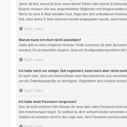
Jahre alt bist, musst du bzw. einer deiner Eltern oder deiner Erziehung
Boards müssen alle neu angemeldeten Mitglieder erst freigeschaltet werd
Wenn du eine E-Mail erhalten hast, folge den dort enthaltenen Anweis
bist, dass deine E-Mail-Adresse korrekt eingegeben wurde, dann kontak
Nach oben
Warum kann ich mich nicht anmelden?
Dafür gibt es viele mögliche Gründe. Prüfe zunächst, ob dein Benutzer
wurdest. Es ist ebenfalls möglich, dass ein Konfigurationsproblem mit 
Nach oben
Ich habe mich vor einiger Zeit registriert, kann mich aber nicht me
Es kann sein, dass ein Administrator dein Benutzerkonto aus verschie
um die Datenbankgröße zu verringern. Registriere dich einfach erneut
Nach oben
Ich habe mein Passwort vergessen!
Das ist nicht schlimm! Wir können dir zwar dein altes Passwort nicht 
den Anweisungen folgst. So solltest du dich schnell wieder anmelden
Solltest du trotzdem nicht in der Lage sein, dein Passwort zurückzuse
Nach oben