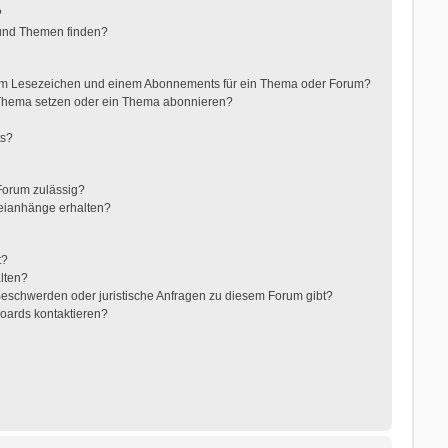
?
 und Themen finden?
nem Lesezeichen und einem Abonnements für ein Thema oder Forum?
 Thema setzen oder ein Thema abonnieren?
ts?
Forum zulässig?
teianhänge erhalten?
t?
alten?
 Beschwerden oder juristische Anfragen zu diesem Forum gibt?
Boards kontaktieren?