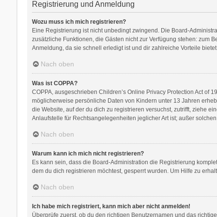
Registrierung und Anmeldung
Wozu muss ich mich registrieren?
Eine Registrierung ist nicht unbedingt zwingend. Die Board-Administratio
zusätzliche Funktionen, die Gästen nicht zur Verfügung stehen: zum Bei
Anmeldung, da sie schnell erledigt ist und dir zahlreiche Vorteile bietet
Nach oben
Was ist COPPA?
COPPA, ausgeschrieben Children’s Online Privacy Protection Act of 199
möglicherweise persönliche Daten von Kindern unter 13 Jahren erhebe
die Website, auf der du dich zu registrieren versuchst, zutrifft, zieh
Anlaufstelle für Rechtsangelegenheiten jeglicher Art ist; außer solch
Nach oben
Warum kann ich mich nicht registrieren?
Es kann sein, dass die Board-Administration die Registrierung kompl
dem du dich registrieren möchtest, gesperrt wurden. Um Hilfe zu erhal
Nach oben
Ich habe mich registriert, kann mich aber nicht anmelden!
Überprüfe zuerst, ob du den richtigen Benutzernamen und das richti