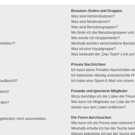
Benutzer-Stufen und Gruppen
Was sind Administratoren?
Was sind Moderatoren?
Was sind Benutzergruppen?
Wo finde ich die Benutzergruppen und w
Wie werde ich Gruppenleiter?
anmelden?!
Weshalb werden verschiedene Benutzer
Was ist eine Hauptgruppe?
Was bedeutet der „Das Team“-Link auf 
Private Nachrichten
Ich kann keine Privaten Nachrichten ve
Ich bekomme ständig unerwünschte Pri
 auftaucht?
Ich habe eine Spam-E-Mail von einem M
Freunde und ignorierte Mitglieder
alsch!
Wozu benötige ich die Listen der Freun
Wie kann ich Mitglieder zur Liste der F
erden?
wieder aus den Listen entfernen?
Die Foren durchsuchen
fgefordert, mich anzumelden.
Wie kann ich ein Forum oder mehrere
Weshalb erhalte ich bei der Suche kei
Warum bekomme ich bei der Suche ein