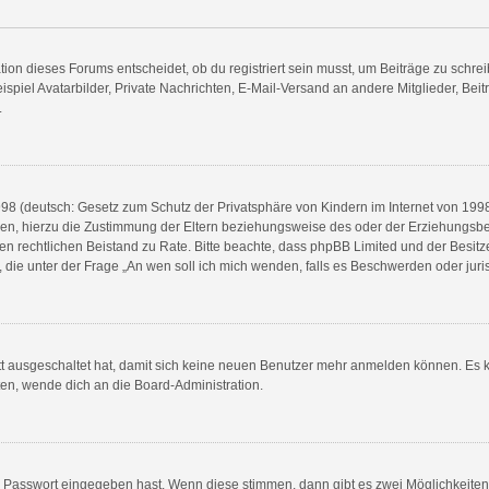
n dieses Forums entscheidet, ob du registriert sein musst, um Beiträge zu schreiben.
spiel Avatarbilder, Private Nachrichten, E-Mail-Versand an andere Mitglieder, Beit
.
8 (deutsch: Gesetz zum Schutz der Privatsphäre von Kindern im Internet von 1998) 
n, hierzu die Zustimmung der Eltern beziehungsweise des oder der Erziehungsberec
e einen rechtlichen Beistand zu Rate. Bitte beachte, dass phpBB Limited und der Bes
en, die unter der Frage „An wen soll ich mich wenden, falls es Beschwerden oder ju
ett ausgeschaltet hat, damit sich keine neuen Benutzer mehr anmelden können. Es 
ten, wende dich an die Board-Administration.
ge Passwort eingegeben hast. Wenn diese stimmen, dann gibt es zwei Möglichkeit