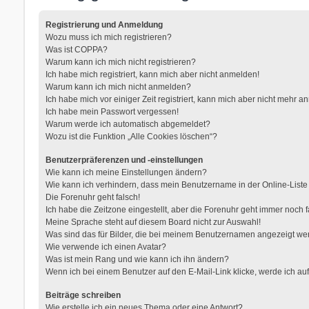
Registrierung und Anmeldung
Wozu muss ich mich registrieren?
Was ist COPPA?
Warum kann ich mich nicht registrieren?
Ich habe mich registriert, kann mich aber nicht anmelden!
Warum kann ich mich nicht anmelden?
Ich habe mich vor einiger Zeit registriert, kann mich aber nicht mehr 
Ich habe mein Passwort vergessen!
Warum werde ich automatisch abgemeldet?
Wozu ist die Funktion „Alle Cookies löschen“?
Benutzerpräferenzen und -einstellungen
Wie kann ich meine Einstellungen ändern?
Wie kann ich verhindern, dass mein Benutzername in der Online-Liste
Die Forenuhr geht falsch!
Ich habe die Zeitzone eingestellt, aber die Forenuhr geht immer noch f
Meine Sprache steht auf diesem Board nicht zur Auswahl!
Was sind das für Bilder, die bei meinem Benutzernamen angezeigt w
Wie verwende ich einen Avatar?
Was ist mein Rang und wie kann ich ihn ändern?
Wenn ich bei einem Benutzer auf den E-Mail-Link klicke, werde ich au
Beiträge schreiben
Wie erstelle ich ein neues Thema oder eine Antwort?