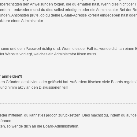
sberechtigten den Anweisungen folgen, die du erhalten hast. Wenn dies nicht der Fal
en – entweder musst du dies selbst erledigen oder ein Administrator. Bei der Regist
ungen. Ansonsten prüfe, ob du deine E-Mail-Adresse korrekt eingegeben hast oder 
tiere einen Administrator.
name und dein Passwort richtig sind. Wenn dies der Fall ist, wende dich an einen 
der Website vorliegt, welches ein Administrator lösen muss.
hr anmelden?!
den Gründen deaktiviert oder gelöscht hat. Außerdem löschen viele Boards regelmäß
 und nimm aktiv an den Diskussionen teil!
wieder mitteilen, du kannst es jedoch zurücksetzen. Dies machst du, indem du auf d
 können.
tzen, so wende dich an die Board-Administration.