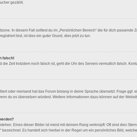
ucher gezählt.
zone. In diesem Fall solltest du im „Persönlichen Bereich“ die für dich passende Ze
triert bist, ist dies ein guter Grund, dies jetzt zu tun.
h falsch!
und die Zeit trotzdem noch falsch ist, geht die Uhr des Servers vermutlich falsch. K
lliert oder niemand hat das Forum bislang in deine Sprache übersetzt. Frage ggf. e
en, wenn du es übersetzen würdest. Weitere Informationen dazu können auf der Websi
 werden?
ehen. Eines dieser Bilder ist meist mit deinem Rang verknüpft: Oft sind dies Ster
 bezeichnet. Es handelt sich hierbei in der Regel um ein persönliches Bild, welche