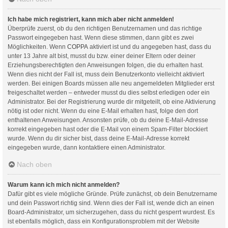
Ich habe mich registriert, kann mich aber nicht anmelden!
Überprüfe zuerst, ob du den richtigen Benutzernamen und das richtige
Passwort eingegeben hast. Wenn diese stimmen, dann gibt es zwei
Möglichkeiten. Wenn
COPPA
aktiviert ist und du angegeben hast, dass du
unter 13 Jahre alt bist, musst du bzw. einer deiner Eltern oder deiner
Erziehungsberechtigten den Anweisungen folgen, die du erhalten hast.
Wenn dies nicht der Fall ist, muss dein Benutzerkonto vielleicht aktiviert
werden. Bei einigen Boards müssen alle neu angemeldeten Mitglieder erst
freigeschaltet werden – entweder musst du dies selbst erledigen oder ein
Administrator. Bei der Registrierung wurde dir mitgeteilt, ob eine Aktivierung
nötig ist oder nicht. Wenn du eine E-Mail erhalten hast, folge den dort
enthaltenen Anweisungen. Ansonsten prüfe, ob du deine E-Mail-Adresse
korrekt eingegeben hast oder die E-Mail von einem Spam-Filter blockiert
wurde. Wenn du dir sicher bist, dass deine E-Mail-Adresse korrekt
eingegeben wurde, dann kontaktiere einen Administrator.
Nach oben
Warum kann ich mich nicht anmelden?
Dafür gibt es viele mögliche Gründe. Prüfe zunächst, ob dein Benutzername
und dein Passwort richtig sind. Wenn dies der Fall ist, wende dich an einen
Board-Administrator, um sicherzugehen, dass du nicht gesperrt wurdest. Es
ist ebenfalls möglich, dass ein Konfigurationsproblem mit der Website