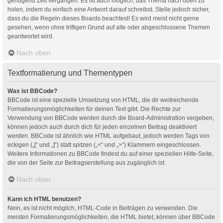
genügend Zeit vergangen. Es ist auch möglich, das Thema nach oben zu
holen, indem du einfach eine Antwort darauf schreibst. Stelle jedoch sicher,
dass du die Regeln dieses Boards beachtest! Es wird meist nicht gerne
gesehen, wenn ohne triftigen Grund auf alte oder abgeschlossene Themen
geantwortet wird.
Nach oben
Textformatierung und Thementypen
Was ist BBCode?
BBCode ist eine spezielle Umsetzung von HTML, die dir weitreichende
Formatierungsmöglichkeiten für deinen Text gibt. Die Rechte zur
Verwendung von BBCode werden durch die Board-Administration vergeben,
können jedoch auch durch dich für jeden einzelnen Beitrag deaktiviert
werden. BBCode ist ähnlich wie HTML aufgebaut, jedoch werden Tags von
eckigen („[“ und „]“) statt spitzen („<“ und „>“) Klammern eingeschlossen.
Weitere Informationen zu BBCode findest du auf einer speziellen Hilfe-Seite,
die von der Seite zur Beitragserstellung aus zugänglich ist.
Nach oben
Kann ich HTML benutzen?
Nein, es ist nicht möglich, HTML-Code in Beiträgen zu verwenden. Die
meisten Formatierungsmöglichkeiten, die HTML bietet, können über BBCode