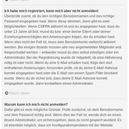
Ich habe mich registriert, kann mich aber nicht anmelden!
Überprüfe zuerst, ob du den richtigen Benutzernamen und das richtige
Passwort eingegeben hast. Wenn diese stimmen, dann gibt es zwei
Möglichkeiten. Wenn
COPPA
aktiviert ist und du angegeben hast, dass du
unter 13 Jahre alt bist, musst du bzw. einer deiner Eltern oder deiner
Erziehungsberechtigten den Anweisungen folgen, die du erhalten hast.
Wenn dies nicht der Fall ist, muss dein Benutzerkonto vielleicht aktiviert
werden. Bei einigen Boards müssen alle neu angemeldeten Mitglieder erst
freigeschaltet werden – entweder musst du dies selbst erledigen oder ein
Administrator. Bei der Registrierung wurde dir mitgeteilt, ob eine Aktivierung
nötig ist oder nicht. Wenn du eine E-Mail erhalten hast, folge den dort
enthaltenen Anweisungen. Ansonsten prüfe, ob du deine E-Mail-Adresse
korrekt eingegeben hast oder die E-Mail von einem Spam-Filter blockiert
wurde. Wenn du dir sicher bist, dass deine E-Mail-Adresse korrekt
eingegeben wurde, dann kontaktiere einen Administrator.
Nach oben
Warum kann ich mich nicht anmelden?
Dafür gibt es viele mögliche Gründe. Prüfe zunächst, ob dein Benutzername
und dein Passwort richtig sind. Wenn dies der Fall ist, wende dich an einen
Board-Administrator, um sicherzugehen, dass du nicht gesperrt wurdest. Es
ist ebenfalls möglich, dass ein Konfigurationsproblem mit der Website