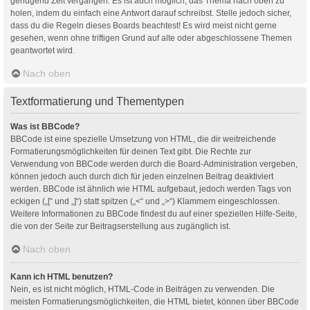
genügend Zeit vergangen. Es ist auch möglich, das Thema nach oben zu
holen, indem du einfach eine Antwort darauf schreibst. Stelle jedoch sicher,
dass du die Regeln dieses Boards beachtest! Es wird meist nicht gerne
gesehen, wenn ohne triftigen Grund auf alte oder abgeschlossene Themen
geantwortet wird.
Nach oben
Textformatierung und Thementypen
Was ist BBCode?
BBCode ist eine spezielle Umsetzung von HTML, die dir weitreichende
Formatierungsmöglichkeiten für deinen Text gibt. Die Rechte zur
Verwendung von BBCode werden durch die Board-Administration vergeben,
können jedoch auch durch dich für jeden einzelnen Beitrag deaktiviert
werden. BBCode ist ähnlich wie HTML aufgebaut, jedoch werden Tags von
eckigen („[“ und „]“) statt spitzen („<“ und „>“) Klammern eingeschlossen.
Weitere Informationen zu BBCode findest du auf einer speziellen Hilfe-Seite,
die von der Seite zur Beitragserstellung aus zugänglich ist.
Nach oben
Kann ich HTML benutzen?
Nein, es ist nicht möglich, HTML-Code in Beiträgen zu verwenden. Die
meisten Formatierungsmöglichkeiten, die HTML bietet, können über BBCode