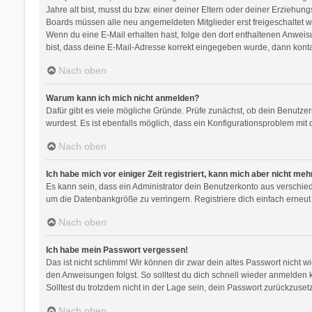
Jahre alt bist, musst du bzw. einer deiner Eltern oder deiner Erziehung
Boards müssen alle neu angemeldeten Mitglieder erst freigeschaltet werd
Wenn du eine E-Mail erhalten hast, folge den dort enthaltenen Anweis
bist, dass deine E-Mail-Adresse korrekt eingegeben wurde, dann kontak
Nach oben
Warum kann ich mich nicht anmelden?
Dafür gibt es viele mögliche Gründe. Prüfe zunächst, ob dein Benutzer
wurdest. Es ist ebenfalls möglich, dass ein Konfigurationsproblem mit 
Nach oben
Ich habe mich vor einiger Zeit registriert, kann mich aber nicht me
Es kann sein, dass ein Administrator dein Benutzerkonto aus verschie
um die Datenbankgröße zu verringern. Registriere dich einfach erneut
Nach oben
Ich habe mein Passwort vergessen!
Das ist nicht schlimm! Wir können dir zwar dein altes Passwort nicht 
den Anweisungen folgst. So solltest du dich schnell wieder anmelden
Solltest du trotzdem nicht in der Lage sein, dein Passwort zurückzuse
Nach oben