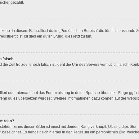
ucher gezählt.
zone. In diesem Fall solltest du im „Persönlichen Bereich“ die für dich passende Ze
triert bist, ist dies ein guter Grund, dies jetzt zu tun.
h falsch!
und die Zeit trotzdem noch falsch ist, geht die Uhr des Servers vermutlich falsch. K
lliert oder niemand hat das Forum bislang in deine Sprache übersetzt. Frage ggf. e
en, wenn du es übersetzen würdest. Weitere Informationen dazu können auf der Websi
 werden?
ehen. Eines dieser Bilder ist meist mit deinem Rang verknüpft: Oft sind dies Ster
 bezeichnet. Es handelt sich hierbei in der Regel um ein persönliches Bild, welche