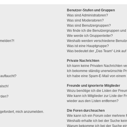
Benutzer-Stufen und Gruppen
Was sind Administratoren?
Was sind Moderatoren?
Was sind Benutzergruppen?
Wo finde ich die Benutzergruppen und w
Wie werde ich Gruppenleiter?
anmelden?!
Weshalb werden verschiedene Benutzer
Was ist eine Hauptgruppe?
Was bedeutet der „Das Team“-Link auf 
Private Nachrichten
Ich kann keine Privaten Nachrichten ve
Ich bekomme ständig unerwünschte Pri
 auftaucht?
Ich habe eine Spam-E-Mail von einem M
Freunde und ignorierte Mitglieder
alsch!
Wozu benötige ich die Listen der Freun
Wie kann ich Mitglieder zur Liste der F
erden?
wieder aus den Listen entfernen?
Die Foren durchsuchen
fgefordert, mich anzumelden.
Wie kann ich ein Forum oder mehrere
Weshalb erhalte ich bei der Suche kei
Warum bekomme ich bei der Suche ein