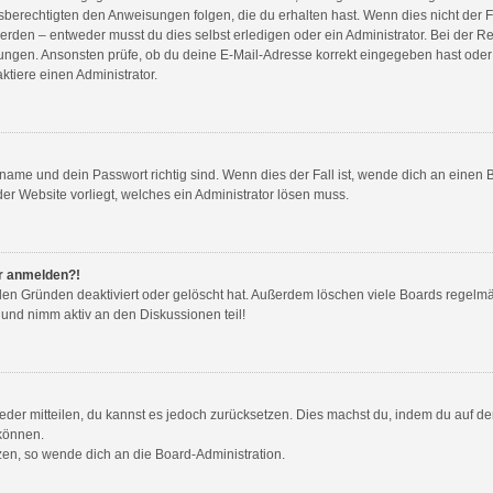
sberechtigten den Anweisungen folgen, die du erhalten hast. Wenn dies nicht der Fal
en – entweder musst du dies selbst erledigen oder ein Administrator. Bei der Regist
ungen. Ansonsten prüfe, ob du deine E-Mail-Adresse korrekt eingegeben hast oder 
tiere einen Administrator.
name und dein Passwort richtig sind. Wenn dies der Fall ist, wende dich an einen 
der Website vorliegt, welches ein Administrator lösen muss.
hr anmelden?!
den Gründen deaktiviert oder gelöscht hat. Außerdem löschen viele Boards regelmäß
 und nimm aktiv an den Diskussionen teil!
wieder mitteilen, du kannst es jedoch zurücksetzen. Dies machst du, indem du auf d
 können.
tzen, so wende dich an die Board-Administration.