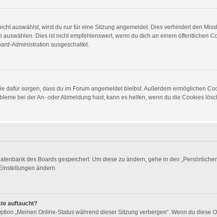
ht auswählst, wirst du nur für eine Sitzung angemeldet. Dies verhindert den Mis
auswählen. Dies ist nicht empfehlenswert, wenn du dich an einem öffentlichen Com
oard-Administration ausgeschaltet.
d die dafür sorgen, dass du im Forum angemeldet bleibst. Außerdem ermöglichen Co
obleme bei der An- oder Abmeldung hast, kann es helfen, wenn du die Cookies lösch
 Datenbank des Boards gespeichert. Um diese zu ändern, gehe in den „Persönlichen 
Einstellungen ändern.
ste auftaucht?
 Option „Meinen Online-Status während dieser Sitzung verbergen“. Wenn du diese O