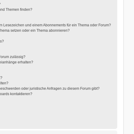
?
 und Themen finden?
nem Lesezeichen und einem Abonnements für ein Thema oder Forum?
 Thema setzen oder ein Thema abonnieren?
ts?
Forum zulässig?
teianhänge erhalten?
t?
alten?
 Beschwerden oder juristische Anfragen zu diesem Forum gibt?
Boards kontaktieren?