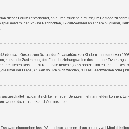
n dieses Forums entscheidet, ob du registriert sein musst, um Beiträge zu schreiben.
spiel Avatarbilder, Private Nachrichten, E-Mail-Versand an andere Mitglieder, Beit
.
8 (deutsch: Gesetz zum Schutz der Privatsphäre von Kindern im Internet von 1998) 
n, hierzu die Zustimmung der Eltern beziehungsweise des oder der Erziehungsberec
e einen rechtlichen Beistand zu Rate. Bitte beachte, dass phpBB Limited und der Bes
en, die unter der Frage „An wen soll ich mich wenden, falls es Beschwerden oder ju
ett ausgeschaltet hat, damit sich keine neuen Benutzer mehr anmelden können. Es 
ten, wende dich an die Board-Administration.
ge Passwort eingegeben hast. Wenn diese stimmen, dann gibt es zwei Möglichkeit