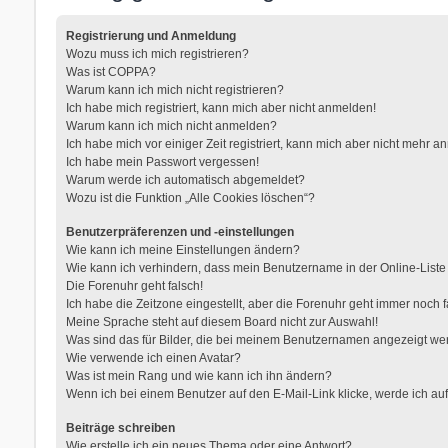
Registrierung und Anmeldung
Wozu muss ich mich registrieren?
Was ist COPPA?
Warum kann ich mich nicht registrieren?
Ich habe mich registriert, kann mich aber nicht anmelden!
Warum kann ich mich nicht anmelden?
Ich habe mich vor einiger Zeit registriert, kann mich aber nicht mehr 
Ich habe mein Passwort vergessen!
Warum werde ich automatisch abgemeldet?
Wozu ist die Funktion „Alle Cookies löschen“?
Benutzerpräferenzen und -einstellungen
Wie kann ich meine Einstellungen ändern?
Wie kann ich verhindern, dass mein Benutzername in der Online-Liste
Die Forenuhr geht falsch!
Ich habe die Zeitzone eingestellt, aber die Forenuhr geht immer noch f
Meine Sprache steht auf diesem Board nicht zur Auswahl!
Was sind das für Bilder, die bei meinem Benutzernamen angezeigt w
Wie verwende ich einen Avatar?
Was ist mein Rang und wie kann ich ihn ändern?
Wenn ich bei einem Benutzer auf den E-Mail-Link klicke, werde ich au
Beiträge schreiben
Wie erstelle ich ein neues Thema oder eine Antwort?