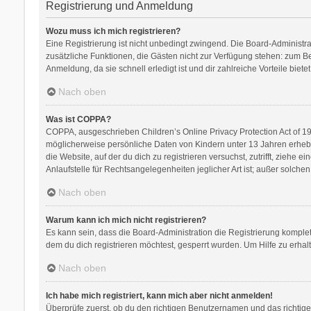
Registrierung und Anmeldung
Wozu muss ich mich registrieren?
Eine Registrierung ist nicht unbedingt zwingend. Die Board-Administratio
zusätzliche Funktionen, die Gästen nicht zur Verfügung stehen: zum Bei
Anmeldung, da sie schnell erledigt ist und dir zahlreiche Vorteile bietet
Nach oben
Was ist COPPA?
COPPA, ausgeschrieben Children’s Online Privacy Protection Act of 199
möglicherweise persönliche Daten von Kindern unter 13 Jahren erhebe
die Website, auf der du dich zu registrieren versuchst, zutrifft, zieh
Anlaufstelle für Rechtsangelegenheiten jeglicher Art ist; außer solch
Nach oben
Warum kann ich mich nicht registrieren?
Es kann sein, dass die Board-Administration die Registrierung kompl
dem du dich registrieren möchtest, gesperrt wurden. Um Hilfe zu erhal
Nach oben
Ich habe mich registriert, kann mich aber nicht anmelden!
Überprüfe zuerst, ob du den richtigen Benutzernamen und das richti